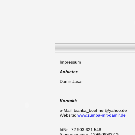
Impressum
Anbieter:
Damir Jasar
Kontakt:
e-Mail: bianka_boehner@yahoo.de
Website:
www.zumba-mit-damir.de
IdNr. 72 903 621 548
Steuernummer 139/5099/2278