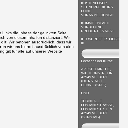
KOSTENLOSER
SCHNUPPERKURS
OHNE
VORANMELDUNG!!!
KOMMT EINFACH
VORBEI UND
PROBIERT ES AUS!!!
inks die Inhalte der gelinkten Seite
ch von diesen Inhalten distanziert. Wir
IHR WERDET ES LIEBEN
gilt: Wir betonen ausdrücklich, dass wir
!!!
eren wir uns hiermit ausdrücklich von alen
g gilt für alle auf unserer Website
Locations der Kurse:
APOSTELKIRCHE,
WICHERNSTR. 1 IN
42549 VELBERT
(DIENSTAG +
DONNERSTAG)
UND
TURNHALLE
FONTANESTRASSE,
FONTANESTR. 1 IN
42549 VELBERT
(SONNTAG)