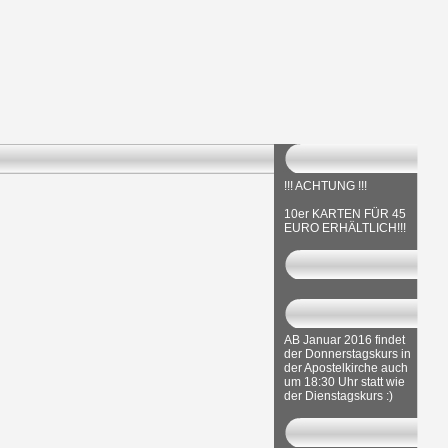
!!! ACHTUNG !!!
10er KARTEN FÜR 45
EURO ERHÄLTLICH!!!
AB Januar 2016 findet
der Donnerstagskurs in
der Apostelkirche auch
um 18:30 Uhr statt wie
der Dienstagskurs :)