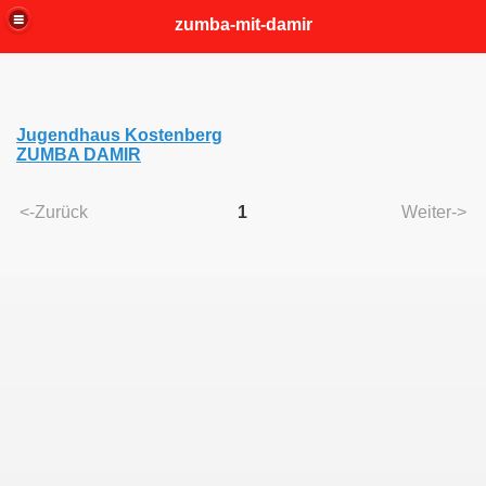
zumba-mit-damir
Jugendhaus Kostenberg
ZUMBA DAMIR
<-Zurück
1
Weiter->